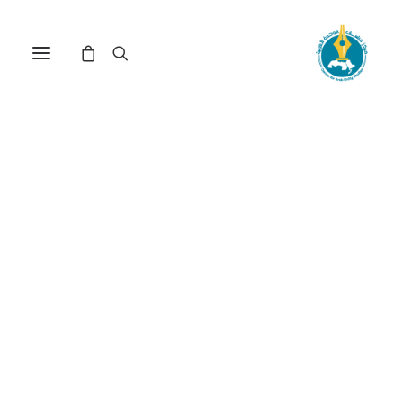
مأزق "الدولة اليهودية"
والصراع العربي ـ الإسرائيلي(*)