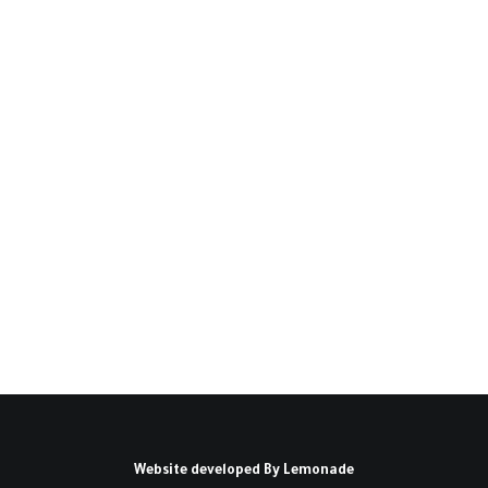
الانتخابات الرئاسية الأمريكية
وأجندة السياسة الخارجية ما
بين دونالد ترامب وجو بايدن
تلقي الانتخابات الرئاسية الأمريكية بتأثيراتها على
الأحداث العالمية كافة…
كتبه خالد هاشم محمد
Website developed By
Lemonade