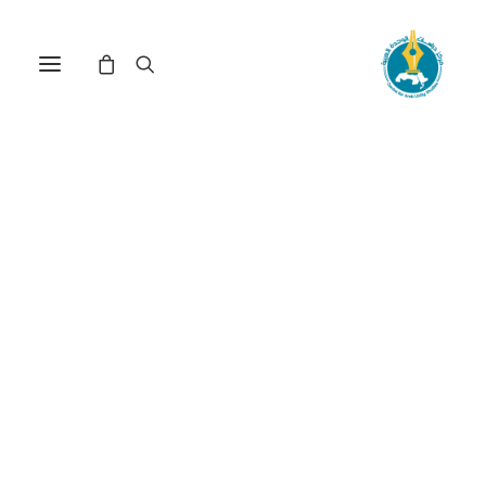
العرب وكورونا: إدارة أزمة أم
أزمة إدارة؟(*)