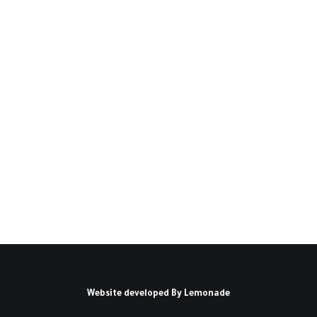
السودان... إلى أين؟(*)
مقدمة: يُجمع المهتمّون بالشأن السوداني على أنه
بلد شديد التعقيد، وعصيٌّ على…
كتبه حيدر إبراهيم علي
Website developed By
Lemonade