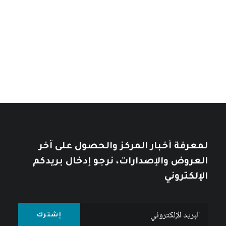
نطاق
14
$
–
7
$
خلال
نطاق
السعر:
11
$
–
7
$
من
السعر:
من
تأملات في التاريخ العربي
خلال
خلال
10
$
12
$
لمعرفة أخبار المركز والحصول على آخر
العروض والإصدارات، نرجو إدخال بريدكم
الإلكتروني