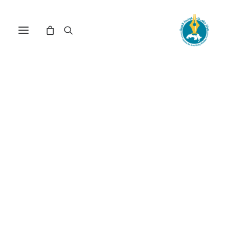
مركز دراسات الوحدة العربية
مجلس التعاون الخليجي
ترتيب حسب الأحدث
تم
عرض ⁦7⁩ من كل النتائج
الفرز
حسب
الأحدث