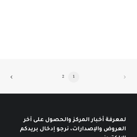
نطاق
السعر:
11
$
–
7
$
من
السعر:
من
تأملات في التاريخ العربي
خلال
خلال
10
$
12
$
2
1
لمعرفة أخبار المركز والحصول على آخر
العروض والإصدارات، نرجو إدخال بريدكم