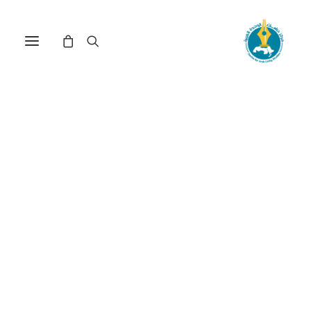
مركز دراسات الوحدة العربية
فكر عربي
ترتيب حسب الأحدث
تم
عرض ⁦13⁩ من كل النتائج
الفرز
حسب
الأحدث