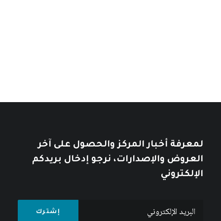
نطاق
14
$
–
7
$
خلال
نطاق
السعر:
11
$
–
7
$
من
السعر:
من
تأملات في التاريخ العربي
خلال
خلال
10
$
12
$
لمعرفة أخبار المركز والحصول على آخر
العروض والإصدارات، نرجو إدخال بريدكم
الإلكتروني