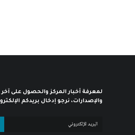
نطاق
11
$
–
6
$
نطاق
السعر:
9
$
–
6
$
من
السعر:
من
خلال
خلال
لمعرفة أخبار المركز والحصول على آخر
والإصدارات، نرجو إدخال بريدكم الإلكترو