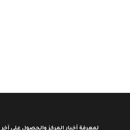
فلسطين : من هنا بدأت الحضارة: من ا
(النسخة الإنكليزية)
نطاق
16
$
–
8
$
نطاق
السعر:
13
$
–
8
$
من
السعر:
من
خلال
خلال
لمعرفة أخبار المركز والحصول على آخر