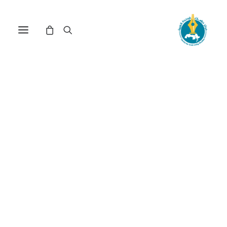
مركز دراسات الوحدة العربية
بلاد_الشام
Nothing Found
It seems we can’t find what you’re looking for.
Perhaps searching can help.