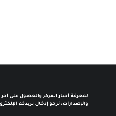
بدر شاكر السيّاب: شاعر عصر التجديد
2
$
2
$
هذا الكتاب متاح للقراءة إلكترونياً……
لمعرفة أخبار المركز والحصول على آخر
والإصدارات، نرجو إدخال بريدكم الإلكترو