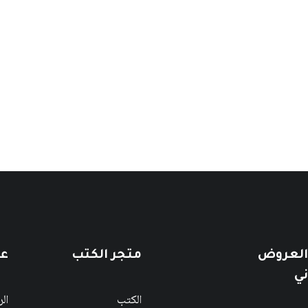
 الشعري
 العروض
متجر الكتب
عن
ني
الكتب
ال