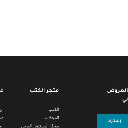
 العروض
متجر الكتب
عن
ني
الكتب
ال
المجلات
مج
مجلة المستقبل العربي
الج