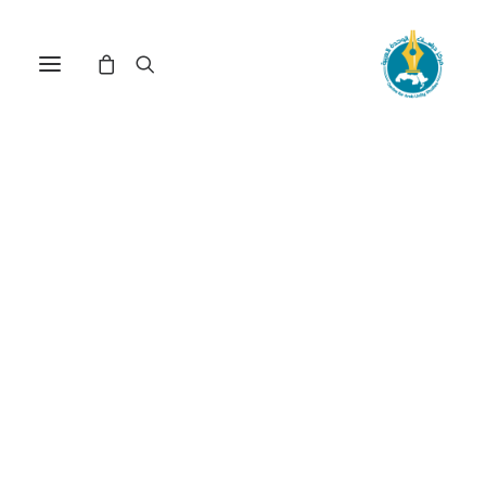
مركز دراسات الوحدة العربية
الكتاب_السنوي_لسيبري
ترتيب حسب الأحدث
تم
عرض ⁦14⁩ من كل النتائج
الفرز
حسب
الأحدث