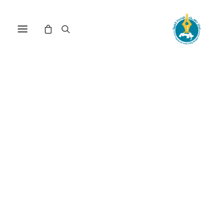
مركز دراسات الوحدة العربية
القرآن الكريم
Nothing Found
It seems we can’t find what you’re looking for.
Perhaps searching can help.