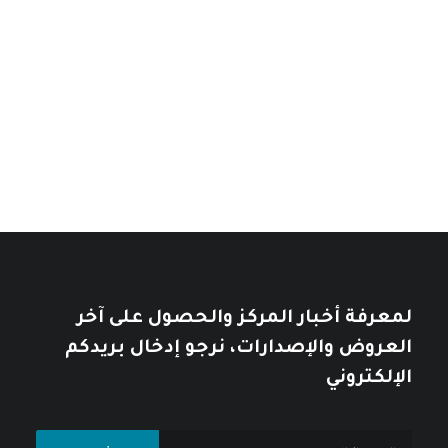
من
إسرائيل: دولة بلا هوية
خلال
نطاق
14
$
–
7
$
خلال
نطاق
السعر:
11
$
–
7
$
من
السعر:
من
تأملات في التاريخ العربي
خلال
خلال
10
$
12
$
لمعرفة أخبار المركز والحصول على آخر
العروض والإصدارات، نرجو إدخال بريدكم
الإلكتروني