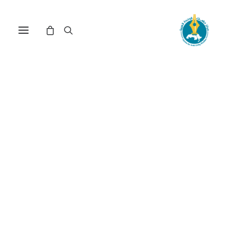
مركز دراسات الوحدة العربية
العلاقات العربية -
الإيرانية
Nothing Found
It seems we can’t find what you’re looking for.
Perhaps searching can help.