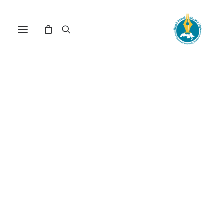
مركز دراسات الوحدة العربية
العصر_البرونزي
Nothing Found
It seems we can’t find what you’re looking for.
Perhaps searching can help.