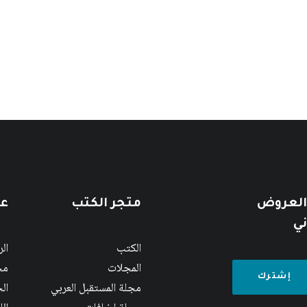
 العروض
متجر الكتب
عن
ني
الكتب
ال
المجلات
مج
مجلة المستقبل العربي
الج