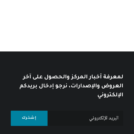
من
السعر:
من
تأملات في التاريخ العربي
خلال
خلال
10
$
12
$
لمعرفة أخبار المركز والحصول على آخر
العروض والإصدارات، نرجو إدخال بريدكم
الإلكتروني