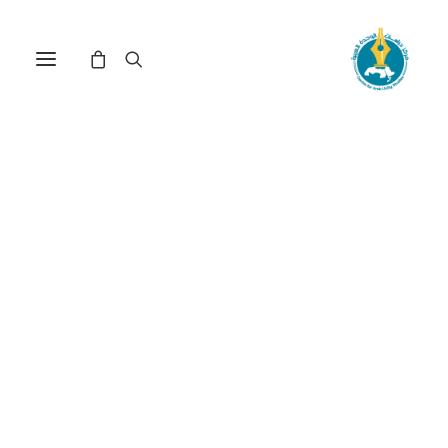
مركز دراسات الوحدة العربية
الحضارة_الإسلامية
Nothing Found
It seems we can’t find what you’re looking for.
Perhaps searching can help.