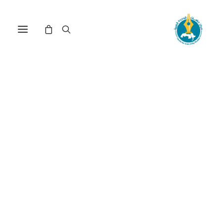
مركز دراسات الوحدة العربية
الحرب العربية
الإسرائيلية
Nothing Found
It seems we can’t find what you’re looking for.
Perhaps searching can help.