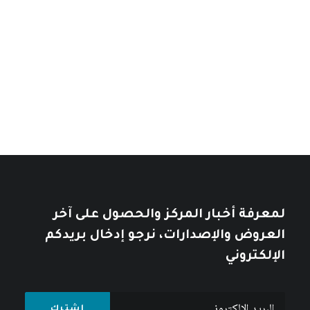
إسرائيل: دولة بلا هوية
خلال
نطاق
14
$
–
7
$
خلال
نطاق
السعر:
11
$
–
7
$
من
السعر:
من
تأملات في التاريخ العربي
خلال
خلال
10
$
12
$
لمعرفة أخبار المركز والحصول على آخر
العروض والإصدارات، نرجو إدخال بريدكم
الإلكتروني