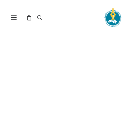
مركز دراسات الوحدة العربية
التنمية_المستدامة
ترتيب حسب الأحدث
تم
عرض ⁦6⁩ من كل النتائج
الفرز
حسب
الأحدث