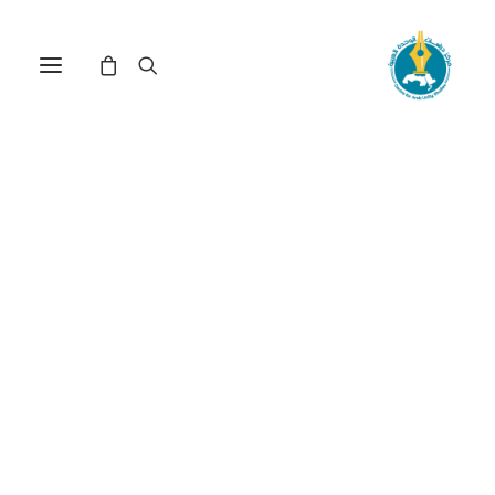
مركز دراسات الوحدة العربية
البلدان العربية
والإسلامية
ترتيب حسب الأحدث
تم
عرض ⁦3⁩ من كل النتائج
الفرز
حسب
الأحدث