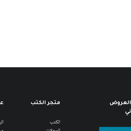
 العروض
متجر الكتب
عن
ني
الكتب
ال
المجلات
مج