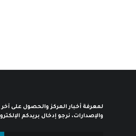
1993
نطاق
10
$
–
8
$
السعر:
8
$
من
خلال
لمعرفة أخبار المركز والحصول على آخر
والإصدارات، نرجو إدخال بريدكم الإلكترو