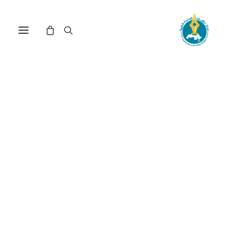
مركز دراسات الوحدة العربية
الأحوال_السياسية_في_العرا
ترتيب حسب الأحدث
تم
عرض ⁦2⁩ من كل النتائج
الفرز
حسب
الأحدث