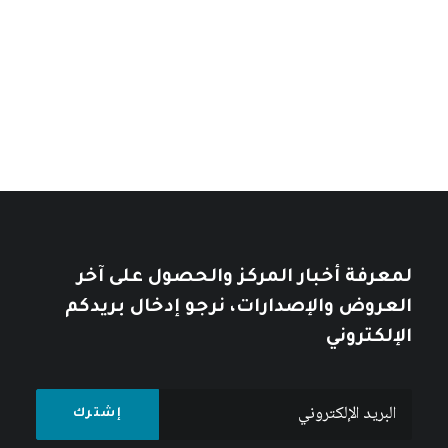
نطاق
السعر:
11
$
–
7
$
من
السعر:
من
تأملات في التاريخ العربي
خلال
خلال
10
$
12
$
لمعرفة أخبار المركز والحصول على آخر
العروض والإصدارات، نرجو إدخال بريدكم
الإلكتروني