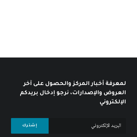
نطاق
السعر:
11
$
–
7
$
من
السعر:
من
تأملات في التاريخ العربي
خلال
خلال
10
$
12
$
لمعرفة أخبار المركز والحصول على آخر
العروض والإصدارات، نرجو إدخال بريدكم
الإلكتروني