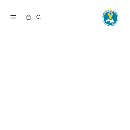
مركز دراسات الوحدة العربية
أزمة_السلطة_السياسية_في_
Nothing Found
It seems we can’t find what you’re looking for.
Perhaps searching can help.